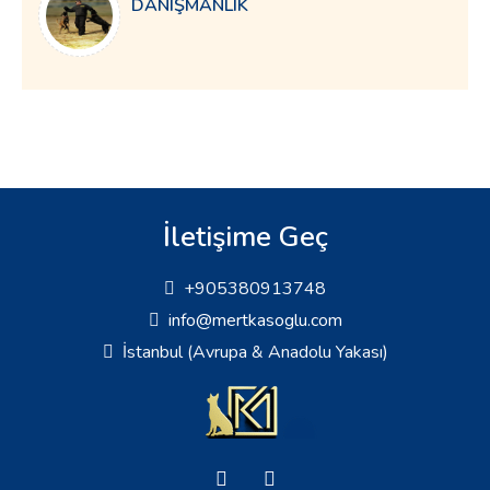
DANIŞMANLIK
İletişime Geç
+905380913748
info@mertkasoglu.com
İstanbul (Avrupa & Anadolu Yakası)